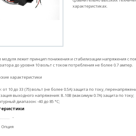
сравнительно высоких техниче
характеристиках.
е модуля лежит принцип понижения и стабилизации напряжения с п
затора до уровня 10 вольт с током потребления не более 0.7 ампер.
ские характеристики
 от 10 до 33 (75) вольт (не более 0.5А) защита по току, перенапряже
зация выходного напряжения: 8..10В (максимум 0.7А) защита по току;
турный диапазон: -40 до 85 °С;
теристики
-
Опция