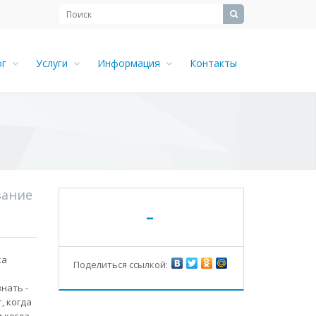
ог
Услуги
Информация
Контакты
вание
-
ка
Поделиться ссылкой:
нать -
, когда