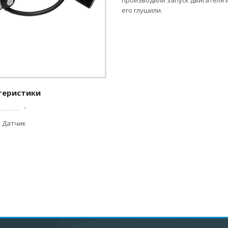
производили запуск двигателя 
его глушили.
теристики
-
Датчик