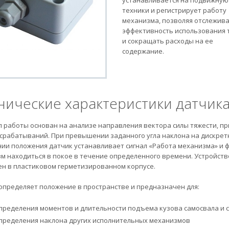
устанавливается на подвижную
техники и регистрирует работу
механизма, позволяя отслежив
эффективность использования 
и сокращать расходы на ее
содержание.
нические характеристики датчик
 работы основан на анализе направления вектора силы тяжести, пр
срабатываний. При превышении заданного угла наклона на дискрет
ии положения датчик устанавливает сигнал «Работа механизма» и ф
м находиться в покое в течение определенного времени. Устройство
н в пластиковом герметизированном корпусе.
определяет положение в пространстве и предназначен для:
пределения моментов и длительности подъема кузова самосвала и 
пределения наклона других исполнительных механизмов