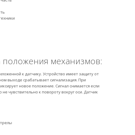
 часть
ать
техники
а положения механизмов:
иложенной к датчику. Устройство имеет защиту от
ном выходе срабатывает сигнализация. При
иксирует новое положение. Сигнал снимается если
 не чувствительно к повороту вокруг оси. Датчик
стрелы