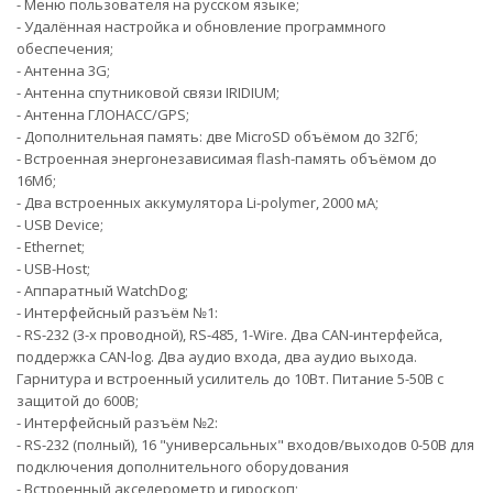
- Меню пользователя на русском языке;
- Удалённая настройка и обновление программного
обеспечения;
- Антенна 3G;
- Антенна спутниковой связи IRIDIUM;
- Антенна ГЛОНАСС/GPS;
- Дополнительная память: две MicroSD объёмом до 32Гб;
- Встроенная энергонезависимая flash-память объёмом до
16Мб;
- Два встроенных аккумулятора Li-polymer, 2000 мА;
- USB Device;
- Ethernet;
- USB-Host;
- Аппаратный WatchDog;
- Интерфейсный разъём №1:
- RS-232 (3-х проводной), RS-485, 1-Wire. Два CAN-интерфейса,
поддержка CAN-log. Два аудио входа, два аудио выхода.
Гарнитура и встроенный усилитель до 10Вт. Питание 5-50В с
защитой до 600В;
- Интерфейсный разъём №2:
- RS-232 (полный), 16 "универсальных" входов/выходов 0-50В для
подключения дополнительного оборудования
- Встроенный акселерометр и гироскоп;