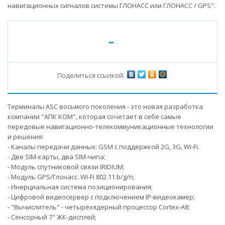
навигационных сигналов системы ГЛОНАСС или ГЛОНАСС / GPS".
-
Поделиться ссылкой:
Терминалы ASC восьмого поколения - это новая разработка
компании "АПК КОМ", которая сочетает в себе самые
передовые навигационно-телекоммуникационные технологии
и решения:
- Каналы передачи данных: GSM с поддержкой 2G, 3G, Wi-Fi.
- Две SIM-карты, два SIM-чипа;
- Модуль спутниковой связи IRIDIUM;
- Модуль GPS/Глонасс. Wi-Fi 802.11 b/g/n;
- Инерциальная система позиционирования;
- Цифровой видеосервер с подключением IP-видеокамер;
- "Вычислитель" - четырёхядерный процессор Cortex-A8;
- Сенсорный 7" ЖК-дисплей;