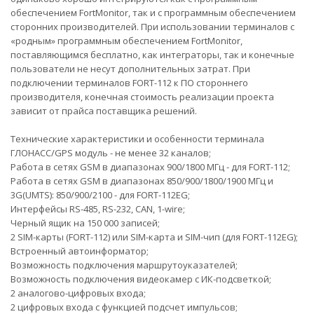
обеспечением FortMonitor, так и с программным обеспечением
сторонних производителей. При использовании терминалов с
«родным» программным обеспечением FortMonitor,
поставляющимся бесплатно, как интеграторы, так и конечные
пользователи не несут дополнительных затрат. При
подключении терминалов FORT-112 к ПО стороннего
производителя, конечная стоимость реализации проекта
зависит от прайса поставщика решений.
Технические характеристики и особенности терминала
ГЛОНАСС/GPS модуль - не менее 32 каналов;
Работа в сетях GSM в диапазонах 900/1800 МГц - для FORT-112;
Работа в сетях GSM в диапазонах 850/900/1800/1900 МГц и
3G(UMTS): 850/900/2100 - для FORT-112EG;
Интерфейсы RS-485, RS-232, CAN, 1-wire;
Черный ящик на 150 000 записей;
2 SIM-карты (FORT-112) или SIM-карта и SIM-чип (для FORT-112EG);
Встроенный автоинформатор;
Возможность подключения маршрутоуказателей;
Возможность подключения видеокамер с ИК-подсветкой;
2 аналогово-цифровых входа;
2 цифровых входа с функцией подсчет импульсов;