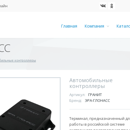
айн
Главная
Компания
Катал
СС
бильные контроллеры
Автомобильные
контроллеры
Артикул:
ГРАНИТ
Бренд:
ЭРА-ГЛОНАСС
Терминал, предназначенный дл
работы в российской системе