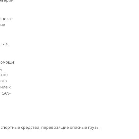
 аварии
оцессе
 на
тах,
 помощи
д
ство
ного
ние к
 CAN-
спортные средства, перевозящие опасные грузы;