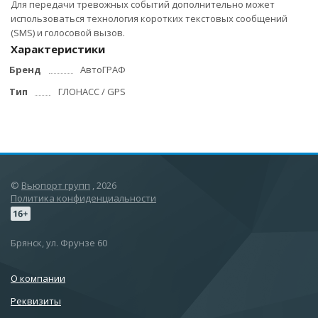
Для передачи тревожных событий дополнительно может
использоваться технология коротких текстовых сообщений
(SMS) и голосовой вызов.
Характеристики
Бренд
АвтоГРАФ
Тип
ГЛОНАСС / GPS
©
Вьюпорт групп
, 2026
Политика конфиденциальности
Брянск, ул. Фрунзе 60
О компании
Реквизиты